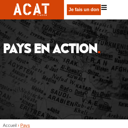
Je fais un don
PAYS EN ACTION
.
Accueil
›
Pays