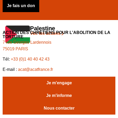
Israël
Voir les actions
Je fais un don
Palestine
ACTION DES CHRÉTIENS POUR L'ABOLITION DE LA
Voir les actions
TORTURE
7 rue Georges Lardennois
75019 PARIS
Tél:
+33 (0)1 40 40 42 43
E-mail :
acat@acatfrance.fr
Je m'engage
Je m'informe
Nous contacter