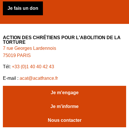
Je fais un don
ACTION DES CHRÉTIENS POUR L'ABOLITION DE LA
TORTURE
7 rue Georges Lardennois
75019 PARIS
Tél:
+33 (0)1 40 40 42 43
E-mail :
acat@acatfrance.fr
Je m'engage
Je m'informe
Nous contacter