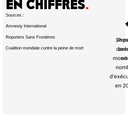
EN CHIFFRES
.
Sources :
Amnesty International
Reporters Sans Frontières
1e p
Per
Coalition mondiale contre la peine de mort
dans
exé
mond
en
nom
d'exécu
en 2