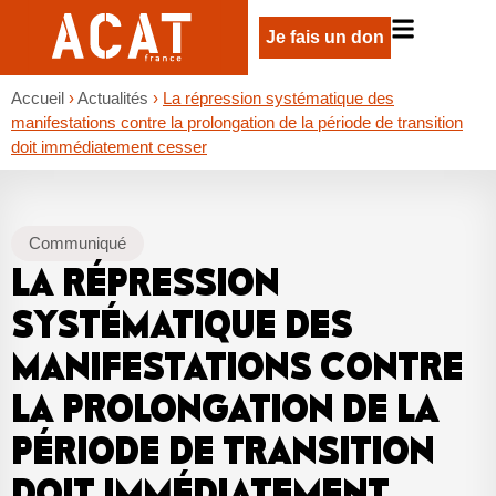
Je fais un don
Accueil
›
Actualités
›
La répression systématique des
manifestations contre la prolongation de la période de transition
doit immédiatement cesser
Communiqué
LA RÉPRESSION
SYSTÉMATIQUE DES
MANIFESTATIONS CONTRE
LA PROLONGATION DE LA
PÉRIODE DE TRANSITION
DOIT IMMÉDIATEMENT