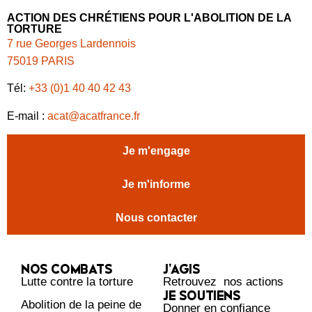
ACTION DES CHRÉTIENS POUR L'ABOLITION DE LA
TORTURE
7 rue Georges Lardennois
75019 PARIS
Tél:
+33 (0)1 40 40 42 43
E-mail :
acat@acatfrance.fr
Je m'engage
Je m'informe
Nous contacter
NOS COMBATS
J’AGIS
Lutte contre la torture
Retrouvez nos actions
JE SOUTIENS
Abolition de la peine de
Donner en confiance