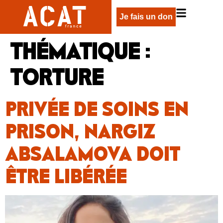
Je fais un don
THÉMATIQUE :
TORTURE
PRIVÉE DE SOINS EN
PRISON, NARGIZ
ABSALAMOVA DOIT
ÊTRE LIBÉRÉE