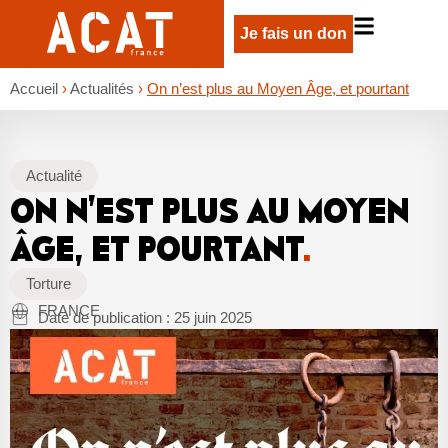
Je fais un don
Accueil
›
Actualités
›
On n’est plus au Moyen Âge, et pourtant
Actualité
ON N’EST PLUS AU MOYEN
ÂGE, ET POURTANT
.
Torture
FRANCE
Date de publication :
25 juin 2025