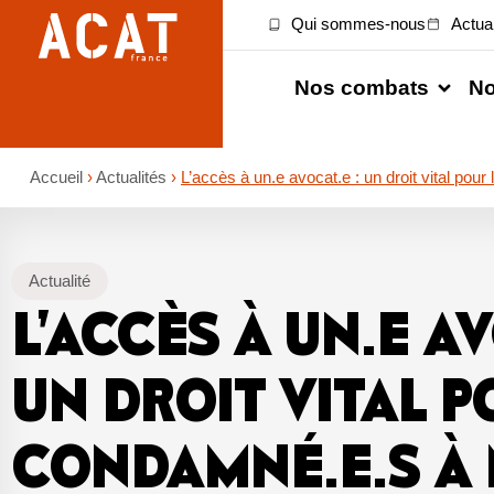
Qui sommes-nous
Actual
Nos combats
No
Accueil
›
Actualités
›
L’accès à un.e avocat.e : un droit vital pou
Actualité
L’ACCÈS À UN.E AV
UN DROIT VITAL P
CONDAMNÉ.E.S À