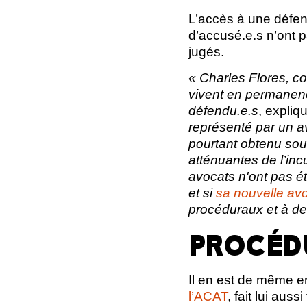
L’accès à une défen
d’accusé.e.s n’ont p
jugés.
« Charles Flores, co
vivent en permanenc
défendu.e.s
, expli
représenté par un a
pourtant obtenu sous
atténuantes de l’inc
avocats n'ont pas ét
et si
sa nouvelle av
procéduraux et à de
PROCÉD
Il en est de même e
l’ACAT
, fait lui au