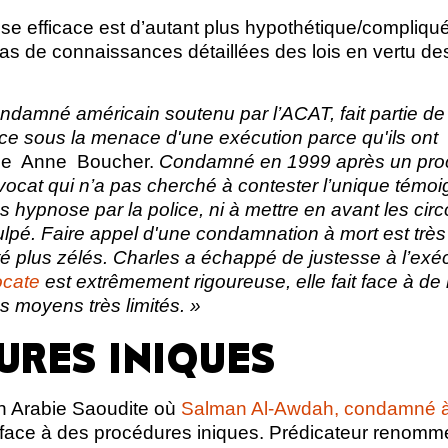
se efficace est d’autant plus hypothétique/compliq
as de connaissances détaillées des lois en vertu des
ndamné américain soutenu par l’ACAT, fait partie de 
e sous la menace d'une exécution parce qu'ils ont 
que Anne Boucher.
Condamné en 1999 après un procès
vocat qui n’a pas cherché à contester l’unique témo
 hypnose par la police, ni à mettre en avant les cir
ulpé. Faire appel d'une condamnation à mort est trè
é plus zélés. Charles a échappé de justesse à l’exéc
ocate
est extrêmement rigoureuse, elle fait face à d
s moyens très limités. »
URES INIQUES
n Arabie Saoudite où
Salman Al-Awdah, condamné à
ssi face à des procédures iniques. Prédicateur renommé