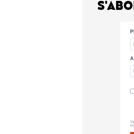
S'ABO
P
A
Vo
em