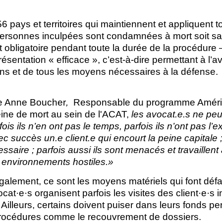
6 pays et territoires qui maintiennent et appliquent t
personnes inculpées sont condamnées à mort soit sa
 obligatoire pendant toute la durée de la procédure –
résentation « efficace », c’est-à-dire permettant à l’
ions et de tous les moyens nécessaires à la défense.
e Anne Boucher
,
Responsable du programme Amériqu
ine de mort au sein de l'ACAT,
les avocat.e.s ne peu
rfois ils n’en ont pas le temps, parfois ils n’ont pas l
c succès un.e client.e qui encourt la peine capitale ; 
saire ; parfois aussi ils sont menacés et travaillent 
 environnements hostiles.»
galement, ce sont les moyens matériels qui font déf
cat·e·s organisent parfois les visites des client·e·s 
 Ailleurs, certains doivent puiser dans leurs fonds p
procédures comme le recouvrement de dossiers.