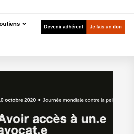
outiens
Devenir adhérent
Je fais un don