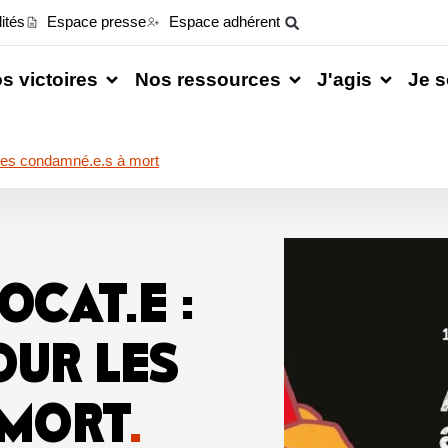
ités
Espace presse
Espace adhérent
s victoires
Nos ressources
J'agis
Je s
r les condamné.e.s à mort
OCAT.E :
OUR LES
 MORT
.