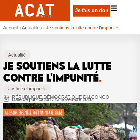
Je fais un don
Accueil
›
Actualités
›
Je soutiens la lutte contre l’impunité
Actualité
JE SOUTIENS LA LUTTE
CONTRE L’IMPUNITÉ
.
Justice et impunité
RÉPUBLIQUE DÉMOCRATIQUE DU CONGO
Date de publication :
23 novembre 2020