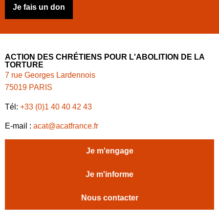
Je fais un don
ACTION DES CHRÉTIENS POUR L'ABOLITION DE LA
TORTURE
7 rue Georges Lardennois
75019 PARIS
Tél:
+33 (0)1 40 40 42 43
E-mail :
acat@acatfrance.fr
Je m'engage
Je m'informe
Nous contacter