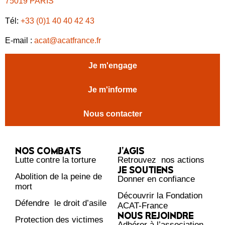
75019 PARIS
Tél:
+33 (0)1 40 40 42 43
E-mail :
acat@acatfrance.fr
Je m'engage
Je m'informe
Nous contacter
NOS COMBATS
J’AGIS
Lutte contre la torture
Retrouvez nos actions
JE SOUTIENS
Abolition de la peine de
Donner en confiance
mort
Découvrir la Fondation
Défendre le droit d’asile
ACAT-France
NOUS REJOINDRE
Protection des victimes
Adhérer à l’association