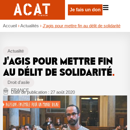
Je fais un don
Accueil
›
Actualités
›
J’agis pour mettre fin au délit de solidarité
Actualité
J’AGIS POUR METTRE FIN
AU DÉLIT DE SOLIDARITÉ
.
Droit d'asile
FRANCE
Date de publication :
27 août 2020