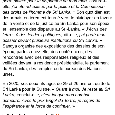
porté plainte pour la disparition de mon mari,
assure-t-
elle,
j’ai été ridiculisée par la police et la Commission
des droits de l’homme de Sri Lanka.
» Son quotidien est
désormais entièrement tourné vers le plaidoyer en faveur
de la vérité et de la justice au Sri Lanka pour son époux
et l’ensemble des disparus au Sri-Lanka. «
J’écris des
lettres à des leaders politiques,
dit-elle,
j’ai porté mon
dossier devant plusieurs institutions du Sri Lanka
. »
Sandya organise des expositions des dessins de son
époux, parfois chez elle, des conférences, des
rencontres avec des responsables religieux et des
veillées devant la résidence présidentielle, le parlement
du Sri Lanka, des temples ou le bureau des Nations
unies.
En 2020, ses deux fils âgés de 29 et 26 ans ont quitté le
Sri Lanka pour la Suisse. «
Quant à moi,
Je reste au Sri
Lanka
, conclut-elle,
c’est ici que mon combat
demeure.
Avec le prix Engel-du Tertre, je reçois de
l’espérance et la force de continuer.
»