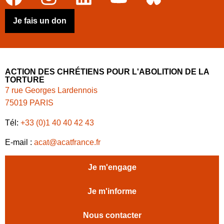
Je fais un don
ACTION DES CHRÉTIENS POUR L'ABOLITION DE LA
TORTURE
7 rue Georges Lardennois
75019 PARIS
Tél:
+33 (0)1 40 40 42 43
E-mail :
acat@acatfrance.fr
Je m'engage
Je m'informe
Nous contacter