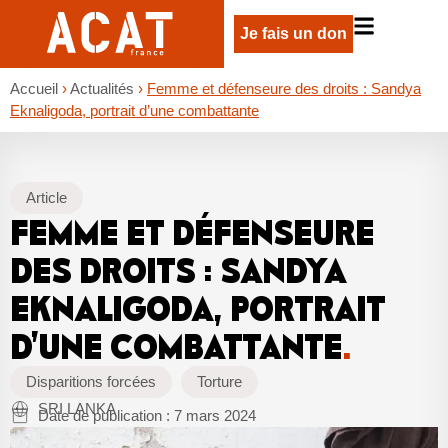
Je fais un don
Accueil
›
Actualités
›
Femme et défenseure des droits : Sandya
Eknaligoda, portrait d’une combattante
Article
FEMME ET DÉFENSEURE
DES DROITS : SANDYA
EKNALIGODA, PORTRAIT
D’UNE COMBATTANTE
.
Disparitions forcées
Torture
SRI LANKA
Date de publication :
7 mars 2024