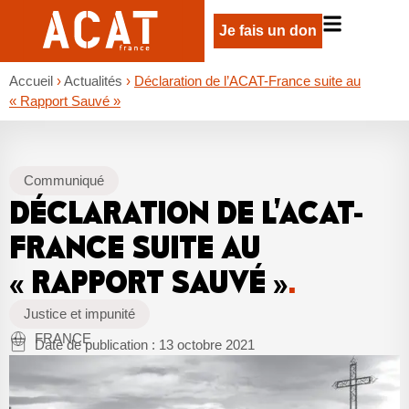
Je fais un don
Accueil
›
Actualités
›
Déclaration de l’ACAT-France suite au
« Rapport Sauvé »
Communiqué
DÉCLARATION DE L’ACAT-
FRANCE SUITE AU
« RAPPORT SAUVÉ »
.
Justice et impunité
FRANCE
Date de publication :
13 octobre 2021