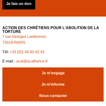
Je fais un don
ACTION DES CHRÉTIENS POUR L'ABOLITION DE LA
TORTURE
7 rue Georges Lardennois
75019 PARIS
Tél:
+33 (0)1 40 40 42 43
E-mail :
acat@acatfrance.fr
Je m'engage
Je m'informe
Nous contacter