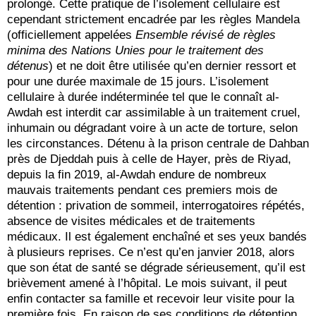
prolongé. Cette pratique de l’isolement cellulaire est
cependant strictement encadrée par les règles Mandela
(officiellement appelées
Ensemble révisé de règles
minima des Nations Unies pour le traitement des
détenus
) et ne doit être utilisée qu’en dernier ressort et
pour une durée maximale de 15 jours. L’isolement
cellulaire à durée indéterminée tel que le connaît al-
Awdah est interdit car assimilable à un traitement cruel,
inhumain ou dégradant voire à un acte de torture, selon
les circonstances. Détenu à la prison centrale de Dahban
près de Djeddah puis à celle de Hayer, près de Riyad,
depuis la fin 2019, al-Awdah endure de nombreux
mauvais traitements pendant ces premiers mois de
détention : privation de sommeil, interrogatoires répétés,
absence de visites médicales et de traitements
médicaux. Il est également enchaîné et ses yeux bandés
à plusieurs reprises. Ce n’est qu’en janvier 2018, alors
que son état de santé se dégrade sérieusement, qu’il est
brièvement amené à l’hôpital. Le mois suivant, il peut
enfin contacter sa famille et recevoir leur visite pour la
première fois. En raison de ses conditions de détention