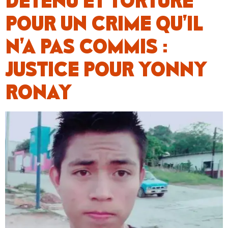
DÉTENU ET TORTURÉ
POUR UN CRIME QU’IL
N’A PAS COMMIS :
JUSTICE POUR YONNY
RONAY