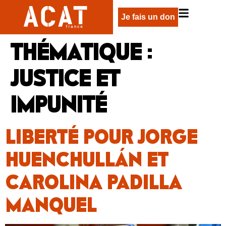
Je fais un don
THÉMATIQUE :
JUSTICE ET
IMPUNITÉ
LIBERTÉ POUR JORGE
HUENCHULLÁN ET
CAROLINA PADILLA
MANQUEL