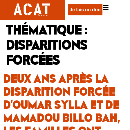
Je fais un don
THÉMATIQUE :
DISPARITIONS
FORCÉES
DEUX ANS APRÈS LA
DISPARITION FORCÉE
D’OUMAR SYLLA ET DE
MAMADOU BILLO BAH,