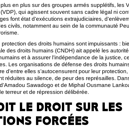
e plus en plus sur des groupes armés supplétifs, les V
 (VDP), qui agissent souvent sans cadre légal ni contr
s font état d’exécutions extrajudiciaires, d’enlève
 des civils, notamment au sein de la communauté Peul
rrorisme.
rotection des droits humains sont impuissants : bie
e des droits humains (CNDH) ait appelé les autorité
s humains et à assurer l’indépendance de la justice,
es. Les organisations de défense des droits humain
e d’entre elles s’autocensurent pour leur protection, 
t réduites au silence, de peur des représailles. Dan
es d’Amadou Sawadogo et de Miphal Ousmane Lankoa
e terreur et de répression délibérée.
DIT LE DROIT SUR LES
TIONS FORCÉES