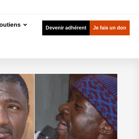
outiens
Devenir adhérent
Je fais un don