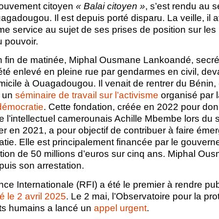
mouvement citoyen
« Balai citoyen »
, s’est rendu au s
agadougou. Il est depuis porté disparu. La veille, il a
e service au sujet de ses prises de position sur les
u pouvoir.
 fin de matinée, Miphal Ousmane Lankoandé, secrét
 été enlevé en pleine rue par gendarmes en civil, de
micile à Ouagadougou. Il venait de rentrer du Bénin, où
à un
séminaire de travail sur l’activisme
organisé par 
 démocratie
. Cette fondation, créée en 2022 pour don
l’intellectuel camerounais Achille Mbembe lors du 
r en 2021, a pour objectif de contribuer à faire éme
ie. Elle est principalement financée par le gouverne
tation de 50 millions d’euros sur cinq ans. Miphal 
puis son arrestation.
e Internationale (RFI) a été le premier à rendre publ
ié le 2 avril 2025
. Le 2 mai, l’Observatoire pour la pr
its humains a lancé un
appel urgent
.