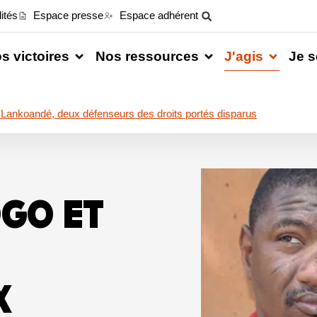
ités
Espace presse
Espace adhérent
s victoires
Nos ressources
J'agis
Je s
nkoandé, deux défenseurs des droits portés disparus
GO ET
X