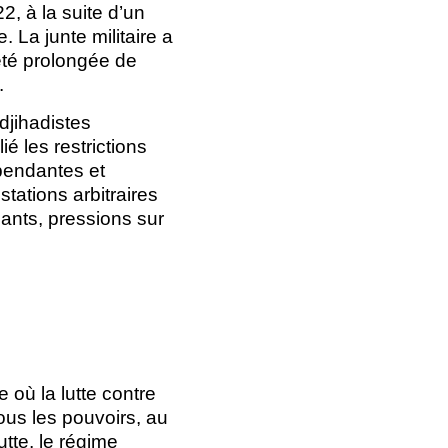
, à la suite d’un
 La junte militaire a
 été prolongée de
.
djihadistes
ié les restrictions
épendantes et
tations arbitraires
ants, pressions sur
 où la lutte contre
tous les pouvoirs, au
tte, le régime