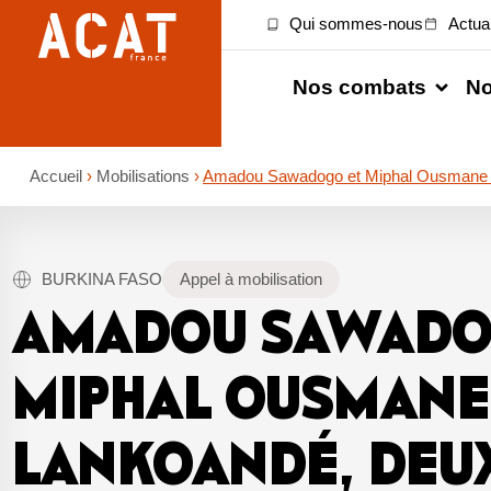
Qui sommes-nous
Actual
Nos combats
No
Accueil
›
Mobilisations
›
Amadou Sawadogo et Miphal Ousmane La
BURKINA FASO
Appel à mobilisation
AMADOU SAWADO
MIPHAL OUSMANE
LANKOANDÉ, DEU