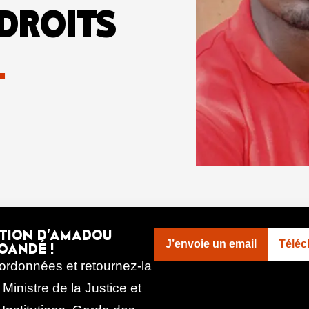
DROITS
.
ATION D’AMADOU
J’envoie un email
Téléch
OANDÉ !
oordonnées et retournez-la
inistre de la Justice et