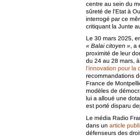
centre au sein du 
sûreté de l’Etat à Ou
interrogé par ce mêm
critiquant la Junte a
Le 30 mars 2025, en
« Balai citoyen »
, a
proximité de leur do
du 24 au 28 mars, 
l’innovation pour la
recommandations de 
France de Montpellie
modèles de démocrat
lui a alloué une do
est porté disparu de
Le média Radio Franc
dans un
article publ
défenseurs des dro