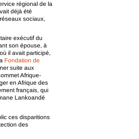
ervice régional de la
vait déjà été
 réseaux sociaux,
aire exécutif du
vant son épouse, à
 il avait participé,
la
Fondation de
ner suite aux
sommet Afrique-
rger en Afrique des
ment français, qui
Ousmane Lankoandé
ic ces disparitions
otection des