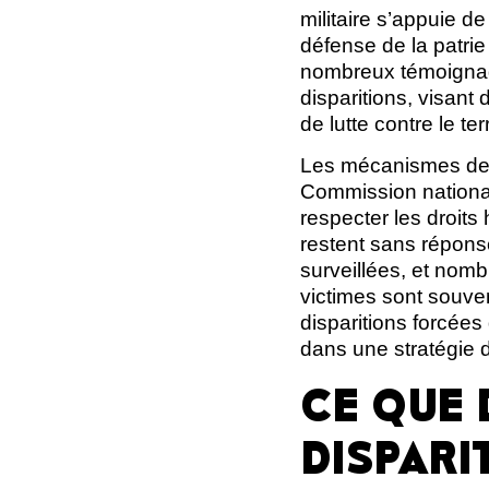
militaire s’appuie d
défense de la patrie
nombreux témoignage
disparitions, visant
de lutte contre le te
Les mécanismes de p
Commission national
respecter les droit
restent sans répons
surveillées, et nombr
victimes sont souven
disparitions forcé
dans une stratégie d
CE QUE 
DISPARI