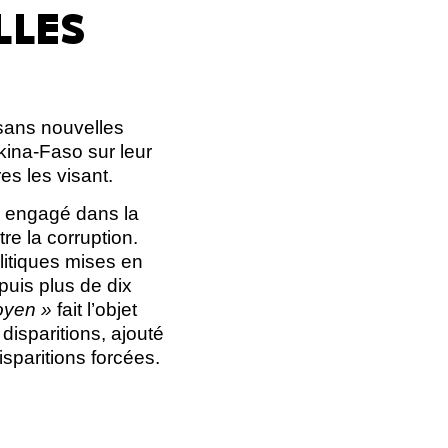
LLES
 sans nouvelles
kina-Faso sur leur
es les visant.
, engagé dans la
re la corruption.
litiques mises en
puis plus de dix
toyen »
fait l’objet
isparitions, ajouté
isparitions forcées.