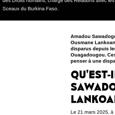
des Droits humains, chargé des Relations avec les 
Sceaux du Burkina Faso.
Amadou Sawadogo,
Ousmane Lankoandé
disparus depuis le
Ouagadougou. Ces m
penser à une dispar
QU’EST-
SAWADO
LANKOA
Le 21 mars 2025, à 