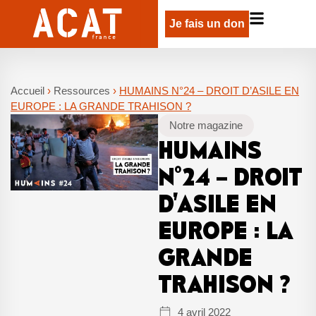
Je fais un don
Accueil
›
Ressources
›
HUMAINS N°24 – DROIT D’ASILE EN
EUROPE : LA GRANDE TRAHISON ?
Notre magazine
HUMAINS
N°24 – DROIT
D’ASILE EN
EUROPE : LA
GRANDE
TRAHISON ?
4 avril 2022