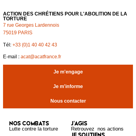
ACTION DES CHRÉTIENS POUR L'ABOLITION DE LA
TORTURE
7 rue Georges Lardennois
75019 PARIS
Tél:
+33 (0)1 40 40 42 43
E-mail :
acat@acatfrance.fr
Je m'engage
Je m'informe
Nous contacter
NOS COMBATS
J’AGIS
Lutte contre la torture
Retrouvez nos actions
JE SOUTIENS