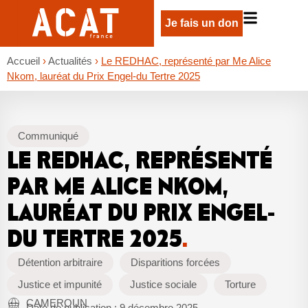
Je fais un don
Accueil
›
Actualités
›
Le REDHAC, représenté par Me Alice
Nkom, lauréat du Prix Engel-du Tertre 2025
Communiqué
LE REDHAC, REPRÉSENTÉ
PAR ME ALICE NKOM,
LAURÉAT DU PRIX ENGEL-
DU TERTRE 2025
.
Détention arbitraire
Disparitions forcées
Justice et impunité
Justice sociale
Torture
CAMEROUN
Date de publication :
9 décembre 2025