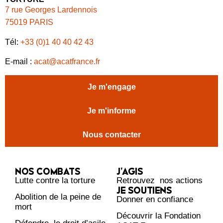
7 rue Georges Lardennois
75019 PARIS
Tél:
+33 (0)1 40 40 42 43
E-mail :
acat@acatfrance.fr
Je m'engage
Je m'informe
Nous contacter
NOS COMBATS
J’AGIS
Lutte contre la torture
Retrouvez nos actions
JE SOUTIENS
Abolition de la peine de
Donner en confiance
mort
Découvrir la Fondation