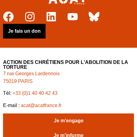
Je fais un don
ACTION DES CHRÉTIENS POUR L'ABOLITION DE LA
TORTURE
7 rue Georges Lardennois
75019 PARIS
Tél:
+33 (0)1 40 40 42 43
E-mail :
acat@acatfrance.fr
Je m'engage
Je m'informe