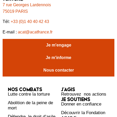
7 rue Georges Lardennois
75019 PARIS
Tél:
+33 (0)1 40 40 42 43
E-mail :
acat@acatfrance.fr
Je m'engage
Je m'informe
Nous contacter
NOS COMBATS
J’AGIS
Lutte contre la torture
Retrouvez nos actions
JE SOUTIENS
Abolition de la peine de
Donner en confiance
mort
Découvrir la Fondation
Défendre le droit d’asile