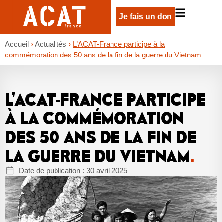
Je fais un don
Accueil
›
Actualités
›
L’ACAT-France participe à la
commémoration des 50 ans de la fin de la guerre du Vietnam
L’ACAT-FRANCE PARTICIPE
À LA COMMÉMORATION
DES 50 ANS DE LA FIN DE
LA GUERRE DU VIETNAM
.
Date de publication :
30 avril 2025