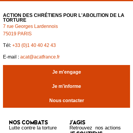
ACTION DES CHRÉTIENS POUR L'ABOLITION DE LA
TORTURE
7 rue Georges Lardennois
75019 PARIS
Tél:
+33 (0)1 40 40 42 43
E-mail :
acat@acatfrance.fr
Je m'engage
Je m'informe
Nous contacter
NOS COMBATS
J’AGIS
Lutte contre la torture
Retrouvez nos actions