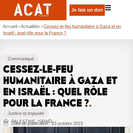
Je fais un don
Accueil
›
Actualités
›
Cessez-le-feu humanitaire à Gaza et en
Israël : quel rôle pour la France ?
Communiqué
CESSEZ-LE-FEU
HUMANITAIRE À GAZA ET
EN ISRAËL : QUEL RÔLE
POUR LA FRANCE ?
.
Justice et impunité
PALESTINE, ISRAËL
Date de publication :
23 octobre 2023