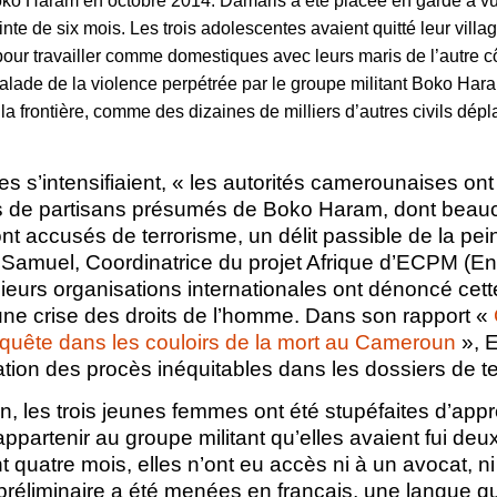
ko Haram en octobre 2014. Damaris a été placée en garde à vue 
inte de six mois. Les trois adolescentes avaient quitté leur villa
r travailler comme domestiques avec leurs maris de l’autre côt
alade de la violence perpétrée par le groupe militant Boko Haram
e la frontière, comme des dizaines de milliers d’autres civils dép
es s’intensifiaient, « les autorités camerounaises ont
es de partisans présumés de Boko Haram, dont bea
ont accusés de terrorisme, un délit passible de la pei
 Samuel, Coordinatrice du projet Afrique d’ECPM (E
sieurs organisations internationales ont dénoncé ce
e crise des droits de l’homme. Dans son rapport «
enquête dans les couloirs de la mort au Cameroun
», 
cation des procès inéquitables dans les dossiers de t
on, les trois jeunes femmes ont été stupéfaites d’app
ppartenir au groupe militant qu’elles avaient fui de
quatre mois, elles n’ont eu accès ni à un avocat, ni 
préliminaire a été menées en français, une langue qu