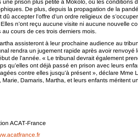
 une prison plus petite à Mokolo, où les conditions 
ophiques. De plus, depuis la propagation de la pan
 dû accepter l’offre d’un ordre religieux de s’occupe
 Elles n’ont reçu aucune visite ni aucune nouvelle co
s au cours de ces trois derniers mois.
rtha assisteront à leur prochaine audience au tribuna
unal rendra un jugement rapide après avoir renvoyé le
ébut de l’année. « Le tribunal devrait également pre
ps qu’elles ont déjà passé en prison avec leurs enfants
gées contre elles jusqu’à présent », déclare Mme L
, Marie, Damaris, Martha, et leurs enfants méritent u
tion ACAT-France
.acatfrance.fr