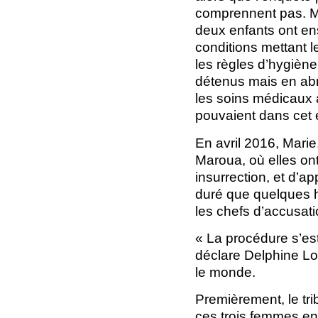
comprennent pas. Ma
deux enfants ont ens
conditions mettant l
les règles d’hygièn
détenus mais en abri
les soins médicaux 
pouvaient dans cet 
En avril 2016, Marie,
Maroua, où elles on
insurrection, et d’
duré que quelques h
les chefs d’accusat
« La procédure s’est
déclare Delphine Lou
le monde.
Premièrement, le trib
ces trois femmes en