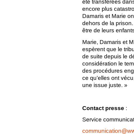
été transférées dans
encore plus catastr
Damaris et Marie ont
dehors de la prison.
être de leurs enfant
Marie, Damaris et Ma
espèrent que le trib
de suite depuis le d
considération le tem
des procédures enga
ce qu’elles ont vécu
une issue juste. »
C
ontact presse
:
Service communica
communication@www