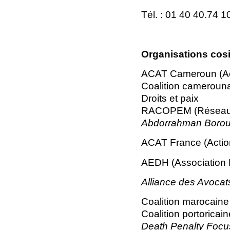
Tél. : 01 40 40.74 1
Organisations cosi
ACAT Cameroun (Actio
Coalition camerouna
Droits et paix
RACOPEM (Réseau de
Abdorrahman Boroum
ACAT France (Action 
AEDH (Association 
Alliance des Avocat
Coalition marocaine
Coalition portoricai
Death Penalty Focu