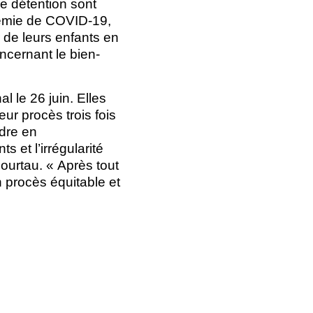
de détention sont
démie de COVID-19,
r de leurs enfants en
ncernant le bien-
l le 26 juin. Elles
ur procès trois fois
ndre en
 et l’irrégularité
ourtau. « Après tout
n procès équitable et