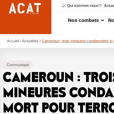
Qui sommes-nous
Actual
Nos combats
No
Accueil
›
Actualités
›
Cameroun : trois mineures condamnées à mo
Communiqué
CAMEROUN : TROI
MINEURES CONDA
MORT POUR TERR