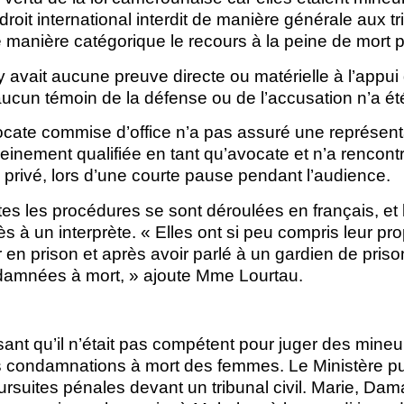
droit international interdit de manière générale aux tr
de manière catégorique le recours à la peine de mort 
 avait aucune preuve directe ou matérielle à l’appui
ucun témoin de la défense ou de l’accusation n’a ét
ocate commise d’office n’a pas assuré une représent
leinement qualifiée en tant qu’avocate et n’a rencont
 privé, lors d’une courte pause pendant l’audience.
es les procédures se sont déroulées en français, et
s à un interprète. « Elles ont si peu compris leur p
r en prison et après avoir parlé à un gardien de priso
ndamnées à mort, » ajoute Mme Lourtau.
nt qu’il n’était pas compétent pour juger des mineurs
les condamnations à mort des femmes. Le Ministère pu
ursuites pénales devant un tribunal civil. Marie, Dam