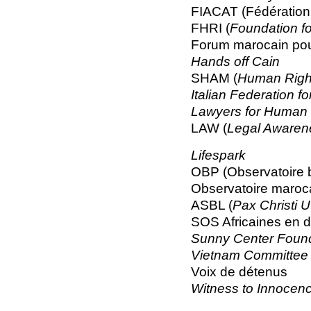
FIACAT (Fédération in
FHRI (
Foundation fo
Forum marocain pour 
Hands off Cain
SHAM (
Human Right
Italian Federation 
Lawyers for Human R
LAW (
Legal Awaren
Lifespark
OBP (Observatoire 
Observatoire maroc
ASBL (
Pax Christi U
SOS Africaines en 
Sunny Center Found
Vietnam Committee
Voix de détenus
Witness to Innocen