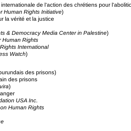
ternationale de l’action des chrétiens pour l’abolitio
r Human Rights Initiative
)
la vérité et la justice
s & Democracy Media Center in Palestine
)
for Human Rights
ights International
ess Watch
)
burundais des prisons)
ain des prisons
vira
)
danger
ation USA Inc.
 on Human Rights
ce