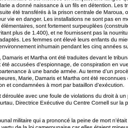
rie a donné naissance à un fils en détention. Les tr
uite été transférés à la prison centrale de Maroua, 
eur vie en danger. Les installations ne sont pas en 
e élémentaires, sont fortement surpeuplées (construi
tant plus de 1.400), et ne fournissent pas la nourritur
adaptés. Les femmes ont élevé leurs enfants du mieu
environnement inhumain pendant les cinq années su
 Damaris et Martha ont été traduites devant le tribuna
t été accusées d’espionnage, de conspiration en v
appartenance à une bande armée. Au terme d’un procè
eures, Marie, Damaris et Martha ont été reconnues
ion et condamnées à mort par bataillon d’exécution.
 déroulée avec une foule de violations du droit à un
rtau, Directrice Exécutive du Centre Cornell sur la
unal militaire qui a prononcé la peine de mort n’était 
 vertu de la loi camerounaise car elles étaient min