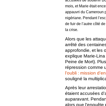
accusées de soutenir Bo
mois, et Marie était ence
appauvri du Cameroun pou
nigériane. Pendant l’esc
de fuir de l’autre côté d
la crise.
Alors que les attaqu
arrêté des centain
approfondie, et les 
explique Marie-Lina
Peine de Mort). Plu
répression comme un
l’oubli : mission d’
souligné la multipli
Après leur arrestati
étaient accusées d’a
auparavant. Pendant 
alors que l’enquête 