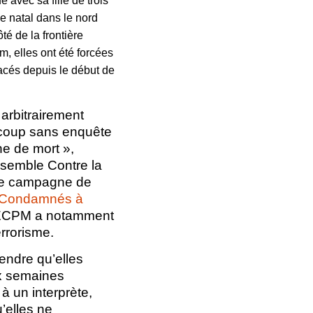
avec sa fille de trois
ge natal dans le nord
é de la frontière
, elles ont été forcées
lacés depuis le début de
 arbitrairement
ucoup sans enquête
ne de mort »,
nsemble Contre la
tte campagne de
Condamnés à
ECPM a notamment
errorisme.
rendre qu’elles
ux semaines
à un interprète,
’elles ne