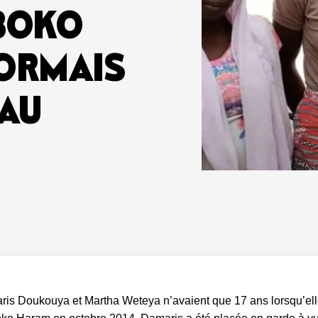
 BOKO
ORMAIS
AU
s Doukouya et Martha Weteya n’avaient que 17 ans lorsqu’elles