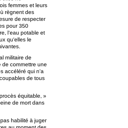
ois femmes et leurs
où règnent des
mesure de respecter
tes pour 350
e, l’eau potable et
x qu’elles le
ivantes.
l militaire de
ue de commettre une
s accéléré qui n’a
 coupables de tous
 procès équitable, »
 peine de mort dans
pas habilité à juger
eures au moment des