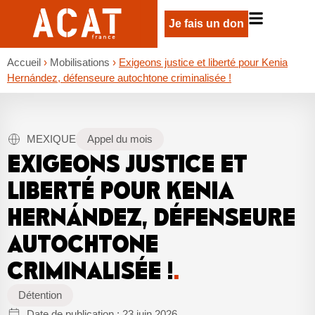
Je fais un don
Accueil
›
Mobilisations
›
Exigeons justice et liberté pour Kenia
Hernández, défenseure autochtone criminalisée !
MEXIQUE
Appel du mois
EXIGEONS JUSTICE ET
LIBERTÉ POUR KENIA
HERNÁNDEZ, DÉFENSEURE
AUTOCHTONE
CRIMINALISÉE !
.
Détention
Date de publication :
23 juin 2026