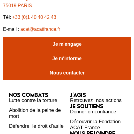
75019 PARIS
Tél:
+33 (0)1 40 40 42 43
E-mail :
acat@acatfrance.fr
Je m'engage
Je m'informe
Nous contacter
NOS COMBATS
J’AGIS
Lutte contre la torture
Retrouvez nos actions
JE SOUTIENS
Abolition de la peine de
Donner en confiance
mort
Découvrir la Fondation
Défendre le droit d’asile
ACAT-France
NOUS REJOINDRE