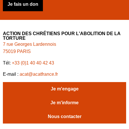
Je fais un don
ACTION DES CHRÉTIENS POUR L'ABOLITION DE LA
TORTURE
7 rue Georges Lardennois
75019 PARIS
Tél:
+33 (0)1 40 40 42 43
E-mail :
acat@acatfrance.fr
Je m'engage
Je m'informe
Nous contacter