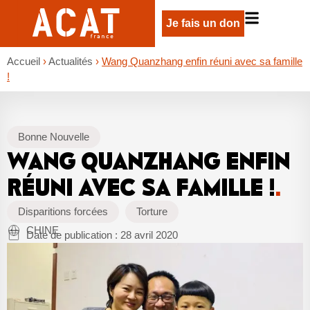
Je fais un don
Accueil
›
Actualités
›
Wang Quanzhang enfin réuni avec sa famille
!
Bonne Nouvelle
WANG QUANZHANG ENFIN
RÉUNI AVEC SA FAMILLE !
.
Disparitions forcées
Torture
CHINE
Date de publication :
28 avril 2020