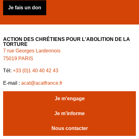
Je fais un don
ACTION DES CHRÉTIENS POUR L'ABOLITION DE LA
TORTURE
7 rue Georges Lardennois
75019 PARIS
Tél:
+33 (0)1 40 40 42 43
E-mail :
acat@acatfrance.fr
Je m'engage
Je m'informe
Nous contacter