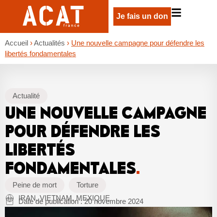
Je fais un don
Accueil
›
Actualités
›
Une nouvelle campagne pour défendre les
libertés fondamentales
Actualité
UNE NOUVELLE CAMPAGNE
POUR DÉFENDRE LES
LIBERTÉS
FONDAMENTALES
.
Peine de mort
Torture
IRAN, VIETNAM, MEXIQUE
Date de publication :
20 novembre 2024