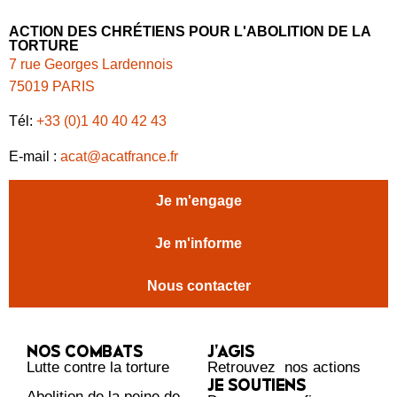
ACTION DES CHRÉTIENS POUR L'ABOLITION DE LA
TORTURE
7 rue Georges Lardennois
75019 PARIS
Tél:
+33 (0)1 40 40 42 43
E-mail :
acat@acatfrance.fr
Je m'engage
Je m'informe
Nous contacter
NOS COMBATS
J’AGIS
Lutte contre la torture
Retrouvez nos actions
JE SOUTIENS
Abolition de la peine de