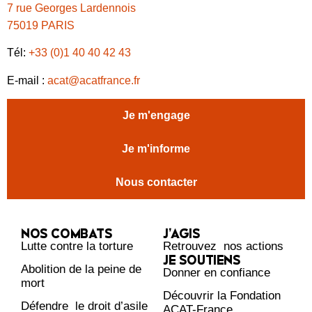
7 rue Georges Lardennois
75019 PARIS
Tél:
+33 (0)1 40 40 42 43
E-mail :
acat@acatfrance.fr
Je m'engage
Je m'informe
Nous contacter
NOS COMBATS
J’AGIS
Lutte contre la torture
Retrouvez nos actions
JE SOUTIENS
Abolition de la peine de
Donner en confiance
mort
Découvrir la Fondation
Défendre le droit d’asile
ACAT-France