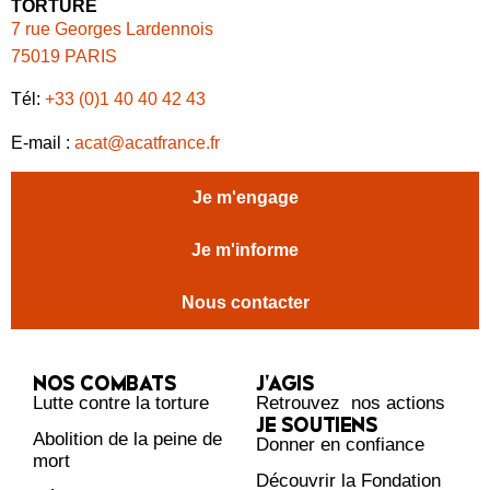
TORTURE
7 rue Georges Lardennois
75019 PARIS
Tél:
+33 (0)1 40 40 42 43
E-mail :
acat@acatfrance.fr
Je m'engage
Je m'informe
Nous contacter
NOS COMBATS
J’AGIS
Lutte contre la torture
Retrouvez nos actions
JE SOUTIENS
Abolition de la peine de
Donner en confiance
mort
Découvrir la Fondation