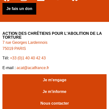
Je fais un don
ACTION DES CHRÉTIENS POUR L'ABOLITION DE LA
TORTURE
7 rue Georges Lardennois
75019 PARIS
Tél:
+33 (0)1 40 40 42 43
E-mail :
acat@acatfrance.fr
Je m'engage
Je m'informe
Nous contacter