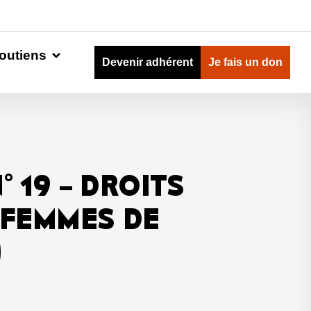
outiens
Devenir adhérent
Je fais un don
 19 – DROITS
 FEMMES DE
)