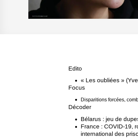
Edito
« Les oubliées » (Yve
Focus
Disparitions forcées, com
Décoder
Bélarus : jeu de dupes
France : COVID-19, rom
international des pri