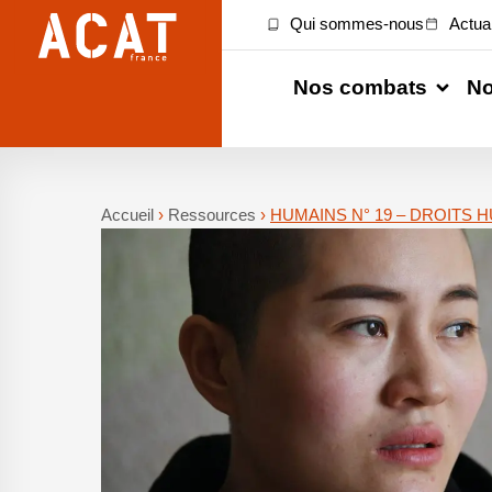
Qui sommes-nous
Actual
Nos combats
No
Accueil
›
Ressources
›
HUMAINS N° 19 – DROITS 