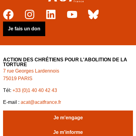
Je fais un don
ACTION DES CHRÉTIENS POUR L'ABOLITION DE LA
TORTURE
7 rue Georges Lardennois
75019 PARIS
Tél:
+33 (0)1 40 40 42 43
E-mail :
acat@acatfrance.fr
Je m'engage
Je m'informe