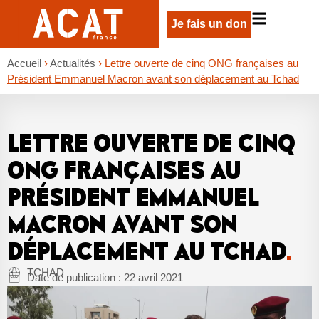
Je fais un don
Accueil
›
Actualités
›
Lettre ouverte de cinq ONG françaises au
Président Emmanuel Macron avant son déplacement au Tchad
LETTRE OUVERTE DE CINQ
ONG FRANÇAISES AU
PRÉSIDENT EMMANUEL
MACRON AVANT SON
DÉPLACEMENT AU TCHAD
.
TCHAD
Date de publication :
22 avril 2021