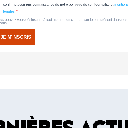
confirme avoir pris connaissance de notre politique de confidentialité et
mention
légales
.
us pouvez vous désinscrire à tout moment en cliquant sur le lien présent dans nos
ails.
JE M'INSCRIS
RNIÈRES ACTU