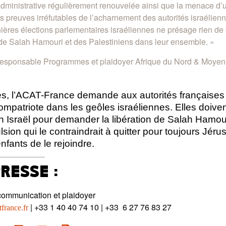
administrative régulièrement renouvelée ainsi que la menace d’
es preuves irréfutables de l’acharnement des autorités israélien
rnières élections parlementaires israéliennes ne présage rien de
 de Salah Hamouri et des Palestiniens dans leur ensemble. »
esponsable Programmes et plaidoyer Afrique du Nord & Moyen-
és, l’ACAT-France demande aux autorités françaises
patriote dans les geôles israéliennes. Elles doivent
 Israël pour demander la libération de Salah Hamour
sion qui le contraindrait à quitter pour toujours Jéru
fants de le rejoindre.
RESSE :
communication et plaidoyer
| +33 1 40 40 74 10 | +33 6 27 76 83 27
rance.fr