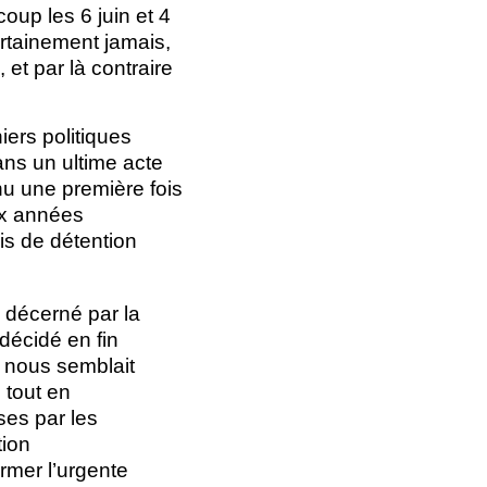
up les 6 juin et 4
rtainement jamais,
 et par là contraire
ers politiques
ans un ultime acte
u une première fois
ix années
is de détention
s décerné par la
décidé en fin
l nous semblait
 tout en
ses par les
tion
rmer l’urgente