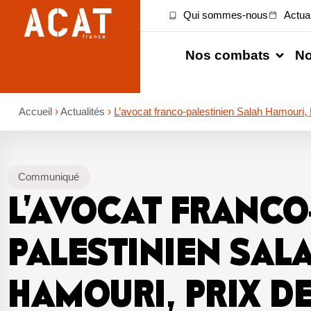
Qui sommes-nous
Actual
Nos combats
No
Accueil
›
Actualités
›
L’avocat franco-palestinien Salah Hamouri,
Communiqué
L’AVOCAT FRANCO
PALESTINIEN SAL
HAMOURI, PRIX D