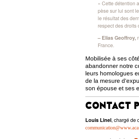
« Cette détention 
pèse sur lui sont l
le résultat des de
respect des droits
– Elias Geoffroy,
r
France
.
Mobilisée à ses côt
abandonner notre com
leurs homologues en
de la mesure d’expul
son épouse et ses en
CONTACT P
Louis Linel
, chargé de 
communication@www.acatf