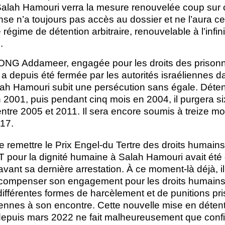
Salah Hamouri verra la mesure renouvelée coup sur co
se n’a toujours pas accès au dossier et ne l’aura ce
gime de détention arbitraire, renouvelable à l’infini,
.
’ONG Addameer, engagée pour les droits des prisonni
i a depuis été fermée par les autorités israéliennes d
lah Hamouri subit une persécution sans égale. Déten
n 2001, puis pendant cinq mois en 2004, il purgera s
tre 2005 et 2011. Il sera encore soumis à treize mo
017.
e remettre le Prix Engel-du Tertre des droits humain
pour la dignité humaine à Salah Hamouri avait été 
vant sa dernière arrestation. À ce moment-là déjà, i
écompenser son engagement pour les droits humains
ifférentes formes de harcèlement et de punitions pri
liennes à son encontre. Cette nouvelle mise en déten
depuis mars 2022 ne fait malheureusement que confi