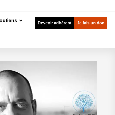
outiens
Devenir adhérent
Je fais un don