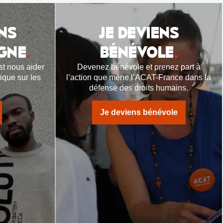
NS
JE DEVIENS
GNE
.
BÉNÉVOLE
.
t nous aider
Devenez bénévole et prenez part à
lique sur les
l’action que mène l’ACAT-France dans la
.
défense des droits humains.
Je deviens bénévole