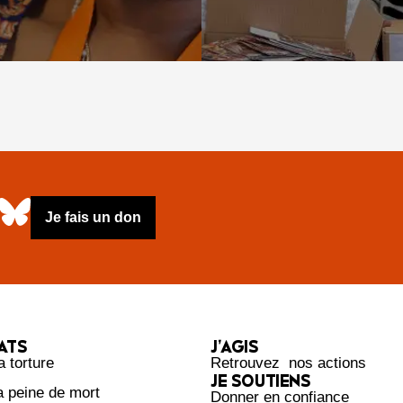
Je fais un don
ATS
J’AGIS
a torture
Retrouvez nos actions
JE SOUTIENS
la peine de mort
Donner en confiance