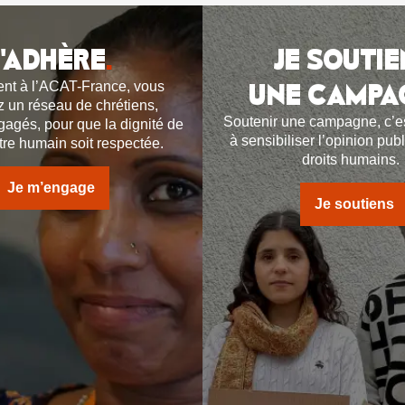
J'ADHÈRE
.
JE SOUTIE
UNE CAMPA
nt à l’ACAT-France, vous
z un réseau de chrétiens,
Soutenir une campagne, c’es
gagés, pour que la dignité de
à sensibiliser l’opinion pub
re humain soit respectée.
droits humains
Je m’engage
Je soutiens