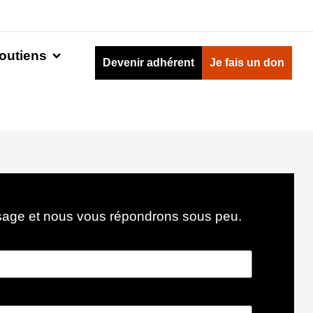
outiens
Devenir adhérent
Je fais un don
sage et nous vous répondrons sous peu.