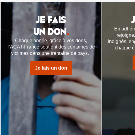
JE FAIS
UN DON
.
En adhére
rejoigne
Chaque année, grâce à vos dons,
indignés, en
l’ACAT-France soutient des centaines de
chaque êt
victimes dans une trentaine de pays.
Je fais un don