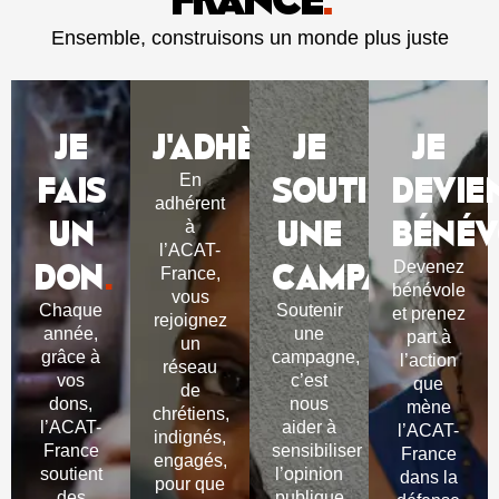
Ensemble, construisons un monde plus juste
JE
J'ADHÈRE
JE
.
JE
FAIS
SOUTIENS
DEVIE
En
adhérent
UN
UNE
BÉNÉV
à
l’ACAT-
DON
.
CAMPAGNE
.
Devenez
France,
bénévole
vous
Chaque
Soutenir
et prenez
rejoignez
année,
une
part à
un
grâce à
campagne,
l’action
réseau
vos
c’est
que
de
dons,
nous
mène
chrétiens,
l’ACAT-
aider à
l’ACAT-
indignés,
France
sensibiliser
France
engagés,
soutient
l’opinion
dans la
pour que
des
publique