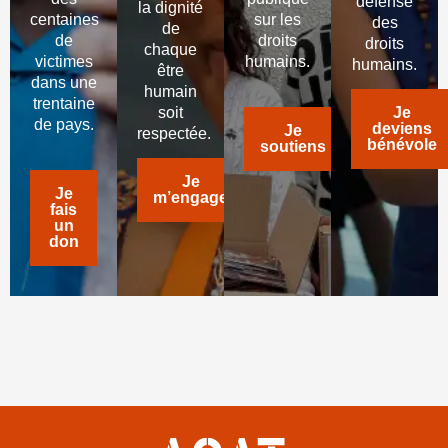
défense
la dignité
centaines
sur les
des
de
de
droits
droits
chaque
victimes
humains.
humains.
être
dans une
humain
trentaine
soit
Je
de pays.
deviens
Je
respectée.
bénévole
soutiens
Je
Je
m’engage
fais
un
don