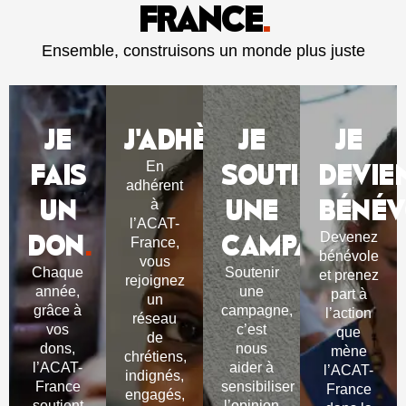
FRANCE
.
Ensemble, construisons un monde plus juste
JE
J'ADHÈRE
JE
.
JE
FAIS
SOUTIENS
DEVIE
En
adhérent
UN
UNE
BÉNÉV
à
l’ACAT-
DON
.
CAMPAGNE
.
Devenez
France,
bénévole
vous
Chaque
Soutenir
et prenez
rejoignez
année,
une
part à
un
grâce à
campagne,
l’action
réseau
vos
c’est
que
de
dons,
nous
mène
chrétiens,
l’ACAT-
aider à
l’ACAT-
indignés,
France
sensibiliser
France
engagés,
soutient
l’opinion