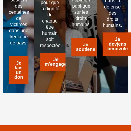
dans la
pour que
des
publique
défense
la dignité
centaines
sur les
des
de
de
droits
droits
chaque
victimes
humains.
humains.
être
dans une
humain
trentaine
soit
Je
de pays.
deviens
Je
respectée.
bénévole
soutiens
Je
Je
m’engage
fais
un
don