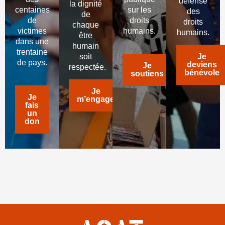
défense
la dignité
centaines
sur les
des
de
de
droits
droits
chaque
victimes
humains.
humains.
être
dans une
humain
trentaine
soit
Je
de pays.
deviens
Je
respectée.
bénévole
soutiens
Je
Je
m’engage
fais
un
don