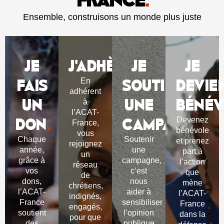
Ensemble, construisons un monde plus juste
JE
J'ADHÈRE
JE
.
JE
FAIS
SOUTIENS
DEVIE
En
adhérent
UN
UNE
BÉNÉV
à
l’ACAT-
DON
.
CAMPAGNE
.
Devenez
France,
bénévole
vous
Chaque
Soutenir
et prenez
rejoignez
année,
une
part à
un
grâce à
campagne,
l’action
réseau
vos
c’est
que
de
dons,
nous
mène
chrétiens,
l’ACAT-
aider à
l’ACAT-
indignés,
France
sensibiliser
France
engagés,
soutient
l’opinion
dans la
pour que
des
publique