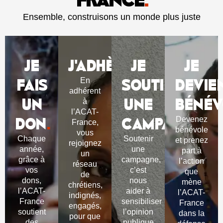
Ensemble, construisons un monde plus juste
JE
J'ADHÈRE
JE
.
JE
FAIS
SOUTIENS
DEVIE
En
adhérent
UN
UNE
BÉNÉV
à
l’ACAT-
DON
.
CAMPAGNE
.
Devenez
France,
bénévole
vous
Chaque
Soutenir
et prenez
rejoignez
année,
une
part à
un
grâce à
campagne,
l’action
réseau
vos
c’est
que
de
dons,
nous
mène
chrétiens,
l’ACAT-
aider à
l’ACAT-
indignés,
France
sensibiliser
France
engagés,
soutient
l’opinion
dans la
pour que
des
publique