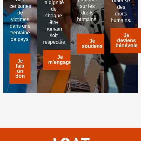
défense
la dignité
centaines
sur les
des
de
de
droits
droits
chaque
victimes
humains.
humains.
être
dans une
humain
trentaine
soit
Je
de pays.
deviens
Je
respectée.
bénévole
soutiens
Je
Je
m’engage
fais
un
don