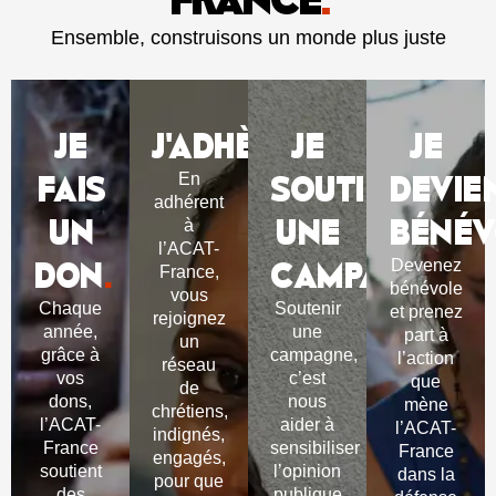
Ensemble, construisons un monde plus juste
JE
J'ADHÈRE
JE
.
JE
FAIS
SOUTIENS
DEVIE
En
adhérent
UN
UNE
BÉNÉV
à
l’ACAT-
DON
.
CAMPAGNE
.
Devenez
France,
bénévole
vous
Chaque
Soutenir
et prenez
rejoignez
année,
une
part à
un
grâce à
campagne,
l’action
réseau
vos
c’est
que
de
dons,
nous
mène
chrétiens,
l’ACAT-
aider à
l’ACAT-
indignés,
France
sensibiliser
France
engagés,
soutient
l’opinion
dans la
pour que
des
publique