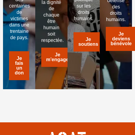
défense
la dignité
centaines
sur les
des
de
de
droits
droits
chaque
victimes
humains.
humains.
être
dans une
humain
trentaine
soit
Je
de pays.
deviens
Je
respectée.
bénévole
soutiens
Je
Je
m’engage
fais
un
don