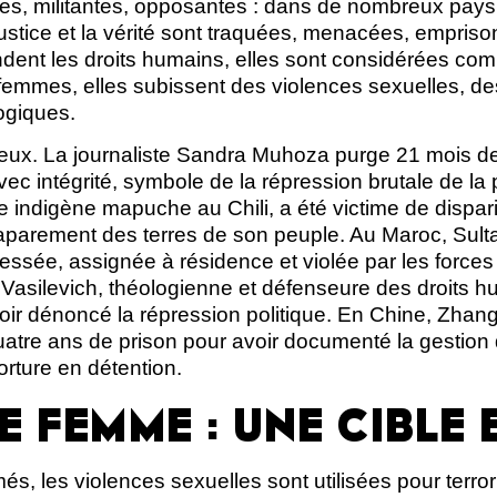
tes, militantes, opposantes : dans de nombreux pays
ustice et la vérité sont traquées, menacées, empriso
ndent les droits humains, elles sont considérées co
femmes, elles subissent des violences sexuelles, de
ogiques.
ux. La journaliste Sandra Muhoza purge 21 mois de 
ec intégrité, symbole de la répression brutale de la
nte indigène mapuche au Chili, a été victime de dispar
aparement des terres de son peuple. Au Maroc, Sulta
essée, assignée à résidence et violée par les forces
a Vasilevich, théologienne et défenseure des droits h
ir dénoncé la répression politique. En Chine, Zhang 
tre ans de prison pour avoir documenté la gestion
orture en détention.
E FEMME : UNE CIBLE 
és, les violences sexuelles sont utilisées pour terrori