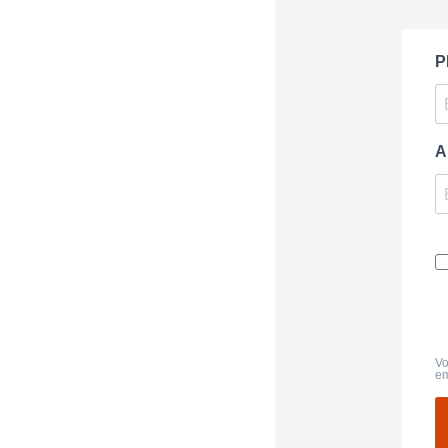
P
A
Vo
em