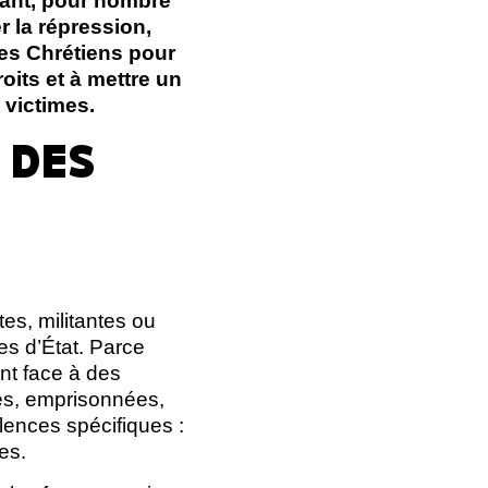
tant, pour nombre
r la répression,
des Chrétiens pour
oits et à mettre un
 victimes.
 DES
es, militantes ou
s d’État. Parce
ont face à des
ées, emprisonnées,
lences spécifiques :
ues.