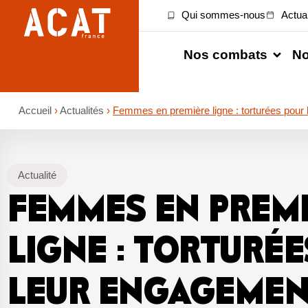
Qui sommes-nous
Actual
Nos combats
No
Accueil
›
Actualités
›
Femmes en première ligne : torturées pour
Actualité
FEMMES EN PREM
LIGNE : TORTURÉ
LEUR ENGAGEMEN