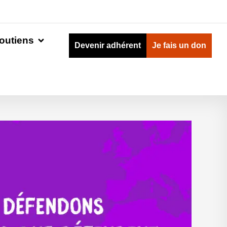
outiens
Devenir adhérent
Je fais un don