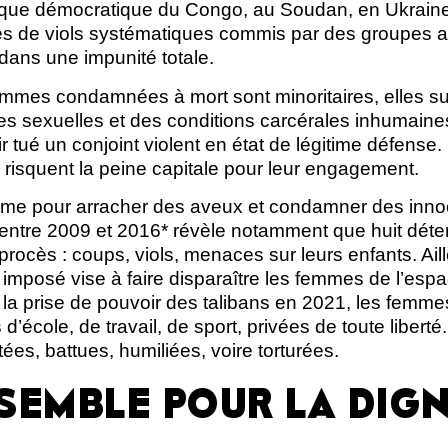
ique démocratique du Congo, au Soudan, en Ukraine,
s de viols systématiques commis par des groupes a
dans une impunité totale.
 femmes condamnées à mort sont minoritaires, elles 
ces sexuelles et des conditions carcérales inhumaine
 tué un conjoint violent en état de légitime défense. 
s risquent la peine capitale pour leur engagement.
arme pour arracher des aveux et condamner des inn
tre 2009 et 2016* révèle notamment que huit déten
 procès : coups, viols, menaces sur leurs enfants. Ail
 imposé vise à faire disparaître les femmes de l’espac
 la prise de pouvoir des talibans en 2021, les femme
s d’école, de travail, de sport, privées de toute libert
tées, battues, humiliées, voire torturées.
SEMBLE POUR LA DIGN