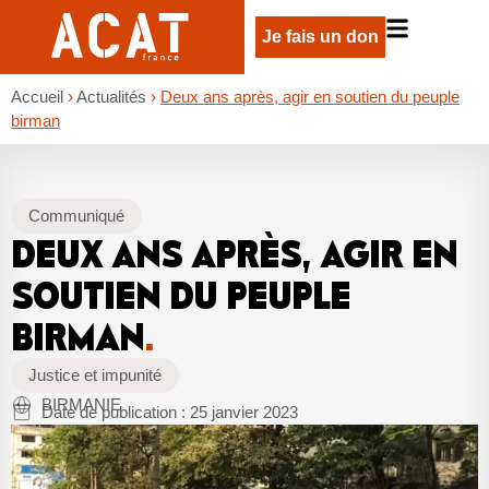
Je fais un don
Accueil
›
Actualités
›
Deux ans après, agir en soutien du peuple
birman
Communiqué
DEUX ANS APRÈS, AGIR EN
SOUTIEN DU PEUPLE
BIRMAN
.
Justice et impunité
BIRMANIE
Date de publication :
25 janvier 2023