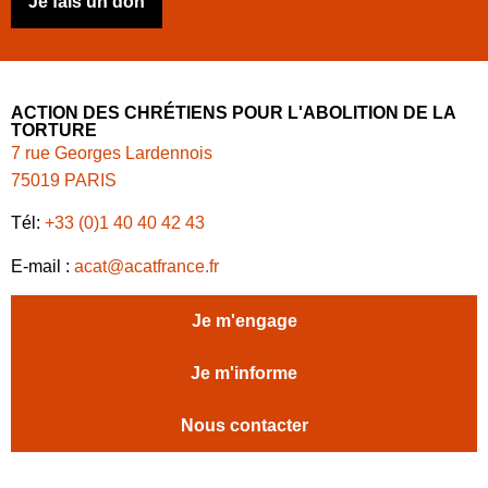
Je fais un don
ACTION DES CHRÉTIENS POUR L'ABOLITION DE LA
TORTURE
7 rue Georges Lardennois
75019 PARIS
Tél:
+33 (0)1 40 40 42 43
E-mail :
acat@acatfrance.fr
Je m'engage
Je m'informe
Nous contacter