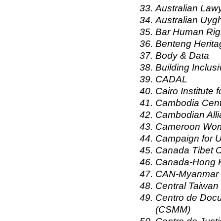
Australian Law
Australian Uyg
Bar Human Rig
Benteng Herit
Body & Data
Building Inclus
CADAL
Cairo Institute
Cambodia Cent
Cambodian Alli
Cameroon Wom
Campaign for 
Canada Tibet 
Canada-Hong K
CAN-Myanmar
Central Taiwan
Centro de Doc
(CSMM)