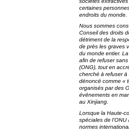
sociétés extractives
certaines personnes 
endroits du monde.
Nous sommes conster
Conseil des droits 
détriment de la resp
de près les graves v
du monde entier. La
afin de refuser san
(ONG), tout en acc
cherché à refuser à
dénoncé comme « ter
organisés par des O
événements en marge
au Xinjiang.
Lorsque la Haute-co
spéciales de l’ONU 
normes international