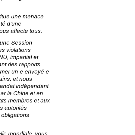
stitue une menace
oté d’une
ous affecte tous.
’une Session
s violations
U, impartial et
ant des rapports
mmer un-e envoyé-e
ains, et nous
mandat indépendant
ar la Chine et en
tats membres et aux
s autorités
 obligations
elle mondiale, vous