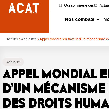
Qui sommes-nous
Actual
Nos combats
No
Accueil
›
Actualités
›
Appel mondial en faveur d’un mécanisme de
Actualité
APPEL MONDIAL E
D’UN MÉCANISME 
DES DROITS HUMA