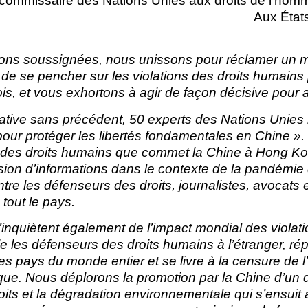
-commissaire des Nations Unies aux droits de l’hom
Aux État
tions soussignées, nous unissons pour réclamer un
 de se pencher sur les violations des droits humains 
, et vous exhortons à agir de façon décisive pour att
tiative sans précédent, 50 experts des Nations Unies
our protéger les libertés fondamentales en Chine ». 
 des droits humains que commet la Chine à Hong Kon
sion d’informations dans le contexte de la pandémie 
tre les défenseurs des droits, journalistes, avocats 
out le pays.
inquiètent également de l’impact mondial des violatio
e les défenseurs des droits humains à l’étranger, répr
es pays du monde entier et se livre à la censure de l’I
que. Nous déplorons la promotion par la Chine d’u
oits et la dégradation environnementale qui s’ensuit