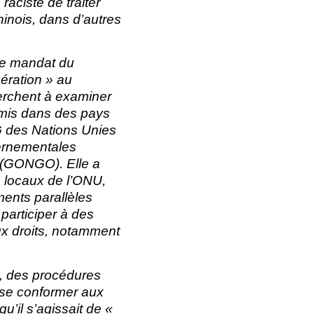
aciste de traiter
hinois, dans d’autres
le mandat du
ération » au
herchent à examiner
ommis dans des pays
G des Nations Unies
vernementales
 (GONGO). Elle a
s locaux de l’ONU,
ents parallèles
articiper à des
x droits, notamment
, des procédures
 se conformer aux
u’il s’agissait de «