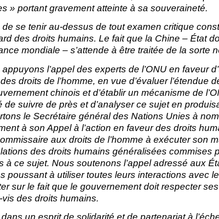
 » portant gravement atteinte à sa souveraineté.
ce de se tenir au-dessus de tout examen critique con
rd des droits humains. Le fait que la Chine – État d
ance mondiale – s’attende à être traitée de la sorte n
 appuyons l’appel des experts de l’ONU en faveur d
des droits de l’homme, en vue d’évaluer l’étendue de
vernement chinois et d’établir un mécanisme de l’ON
 de suivre de près et d’analyser ce sujet en produis
rtons le Secrétaire général des Nations Unies à no
ment à son Appel à l’action en faveur des droits hum
commissaire aux droits de l’homme à exécuter son 
iolations des droits humains généralisées commises p
ts à ce sujet. Nous soutenons l’appel adressé aux É
 poussant à utiliser toutes leurs interactions avec le
ter sur le fait que le gouvernement doit respecter ses
à-vis des droits humains.
ans un esprit de solidarité et de partenariat à l’éch