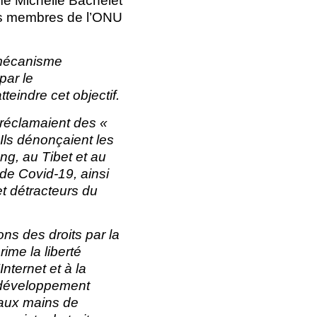
me Michelle Bachelet
s membres de l’ONU
 mécanisme
par le
eindre cet objectif.
 réclamaient des «
Ils dénonçaient les
g, au Tibet et au
de Covid-19, ainsi
et détracteurs du
ns des droits par la
ime la liberté
nternet et à la
n développement
 aux mains de