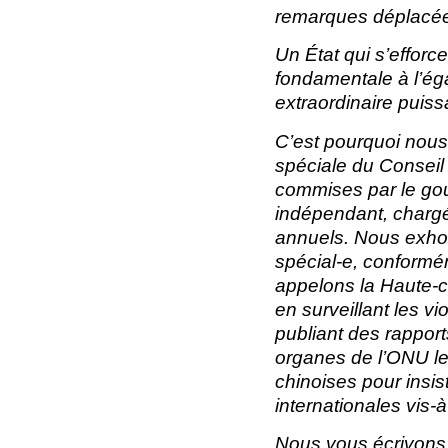
remarques déplacées
Un État qui s’effor
fondamentale à l’éga
extraordinaire puiss
C’est pourquoi nous
spéciale du Conseil 
commises par le gou
indépendant, chargé
annuels. Nous exho
spécial-e, conformé
appelons la Haute-
en surveillant les v
publiant des rappor
organes de l’ONU les
chinoises pour insis
internationales vis-
Nous vous écrivons d