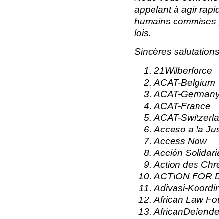
appelant à agir rapi
humains commises pa
lois.
Sincères salutations
21Wilberforce
ACAT-Belgium
ACAT-German
ACAT-France
ACAT-Switzerl
Acceso a la Jus
Access Now
Acción Solidari
Action des Chré
ACTION FOR
Adivasi-Koordi
African Law F
AfricanDefende