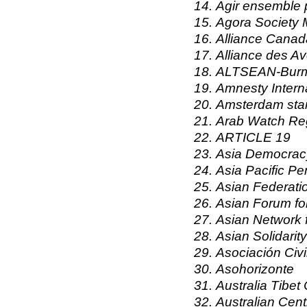
Agir ensemble 
Agora Society 
Alliance Cana
Alliance des Av
ALTSEAN-Bur
Amnesty Intern
Amsterdam sta
Arab Watch Reg
ARTICLE 19
Asia Democrac
Asia Pacific P
Asian Federati
Asian Forum f
Asian Network 
Asian Solidari
Asociación Civi
Asohorizonte
Australia Tibet
Australian Centr