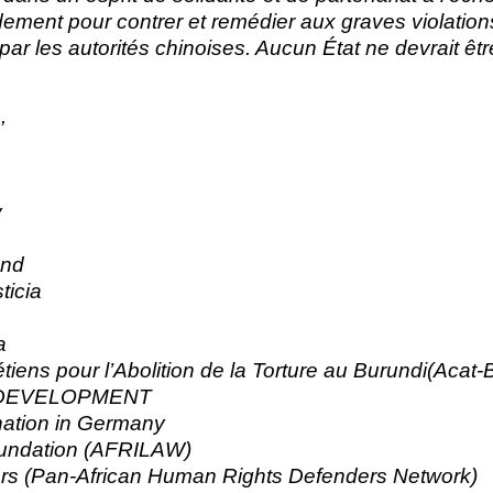
dement pour contrer et remédier aux graves violation
r les autorités chinoises. Aucun État ne devrait êt
,
y
and
ticia
a
tiens pour l’Abolition de la Torture au Burundi(Acat-
 DEVELOPMENT
nation in Germany
oundation (AFRILAW)
rs (Pan-African Human Rights Defenders Network)