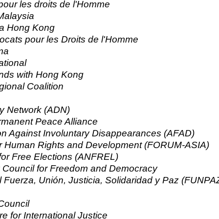
pour les droits de l'Homme
Malaysia
da Hong Kong
ocats pour les Droits de l'Homme
ma
ational
nds with Hong Kong
ional Coalition
y Network (ADN)
ermanent Peace Alliance
on Against Involuntary Disappearances (AFAD)
or Human Rights and Development (FORUM-ASIA)
for Free Elections (ANFREL)
ty Council for Freedom and Democracy
l Fuerza, Unión, Justicia, Solidaridad y Paz (FUNPA
 Council
e for International Justice