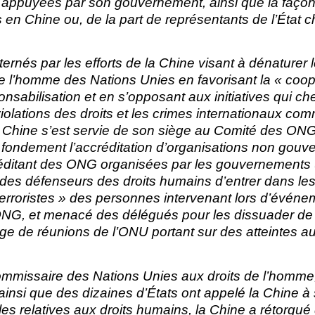
 appuyées par son gouvernement, ainsi que la façon r
en Chine ou, de la part de représentants de l’État c
nés par les efforts de la Chine visant à dénaturer 
de l’homme des Nations Unies en favorisant la « coop
onsabilisation et en s’opposant aux initiatives qui c
iolations des droits et les crimes internationaux c
 Chine s’est servie de son siège au Comité des ON
s fondement l’accréditation d’organisations non gou
réditant des ONG organisées par les gouvernements
 des défenseurs des droits humains d’entrer dans le
roristes » des personnes intervenant lors d’événem
NG, et menacé des délégués pour les dissuader de p
 de réunions de l’ONU portant sur des atteintes au
mmissaire des Nations Unies aux droits de l’homme
ainsi que des dizaines d’États ont appelé la Chine à
es relatives aux droits humains, la Chine a rétorqué q