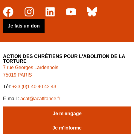
Je fais un don
ACTION DES CHRÉTIENS POUR L'ABOLITION DE LA
TORTURE
7 rue Georges Lardennois
75019 PARIS
Tél:
+33 (0)1 40 40 42 43
E-mail :
acat@acatfrance.fr
Je m'engage
Je m'informe