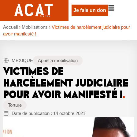
Je fais un don
Accueil
›
Mobilisations
›
Victimes de harcèlement judiciaire pour
avoir manifesté !
MEXIQUE
Appel à mobilisation
VICTIMES DE
HARCÈLEMENT JUDICIAIRE
POUR AVOIR MANIFESTÉ !
.
Torture
Date de publication :
14 octobre 2021