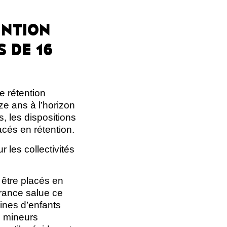
ENTION
 DE 16
de rétention
e ans à l’horizon
 les dispositions
acés en rétention.
 les collectivités
 être placés en
France salue ce
aines d’enfants
s mineurs