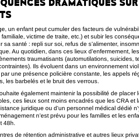
QUENCES DRAMATIQUES SUR
TS
e, un enfant peut cumuler des facteurs de vulnérabili
 familiale, victime de traite, etc.) et subir les cons
 sa santé : repli sur soi, refus de s’alimenter, insom
que. Au quotidien, dans ces lieux d’enfermement, les
nements traumatisants (automutilations, suicides, te
ntraintes). Ils évoluent dans un environnement violen
sé par une présence policière constante, les appels ré
es, les barbelés et le bruit des verrous.
haite également maintenir la possibilité de placer l
bles, ces lieux sont moins encadrés que les CRA et 
istance juridique ou d’un personnel médical dédié n’
ménagement n’est prévu pour les familles et les enf
t 48h.
entres de rétention administrative et autres lieux privat