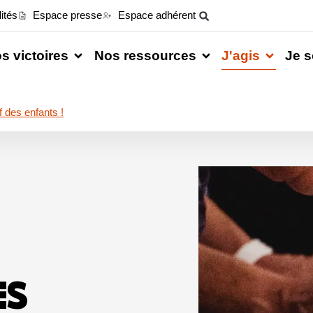
ités
Espace presse
Espace adhérent
s victoires
Nos ressources
J'agis
Je s
f des enfants !
ES