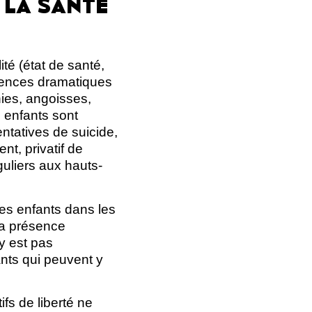
 LA SANTÉ
té (état de santé,
équences dramatiques
nies, angoisses,
 enfants sont
ntatives de suicide,
t, privatif de
guliers aux hauts-
es enfants dans les
la présence
y est pas
ants qui peuvent y
ifs de liberté ne