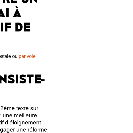
AI À
IF DE
ostale ou
par voie
NSISTE-
22ème texte sur
r une meilleure
itif d’éloignement
ngager une réforme