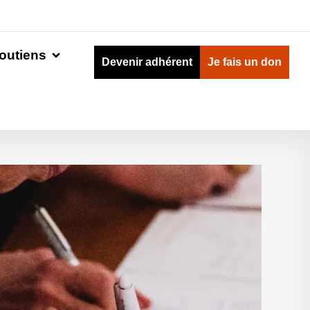
outiens
Devenir adhérent
Je fais un don