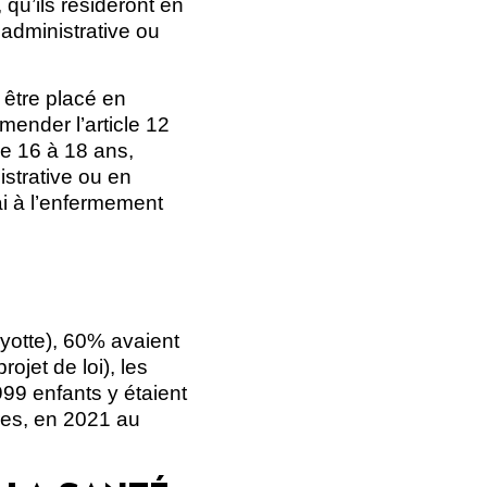
 qu’ils résideront en
 administrative ou
 être placé en
mender l’article 12
de 16 à 18 ans,
istrative ou en
lai à l’enfermement
ayotte), 60% avaient
jet de loi), les
999 enfants y étaient
ères, en 2021 au