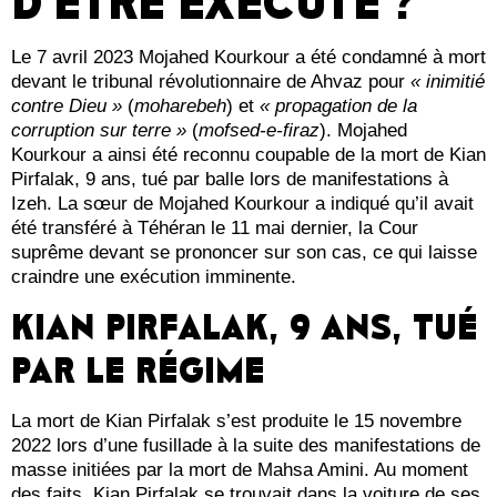
D’ÊTRE EXÉCUTÉ ?
Le 7 avril 2023 Mojahed Kourkour a été condamné à mort
devant le tribunal révolutionnaire de Ahvaz pour
« inimitié
contre Dieu »
(
moharebeh
) et
« propagation de la
corruption sur terre »
(
mofsed-e-firaz
). Mojahed
Kourkour a ainsi été reconnu coupable de la mort de Kian
Pirfalak, 9 ans, tué par balle lors de manifestations à
Izeh. La sœur de Mojahed Kourkour a indiqué qu’il avait
été transféré à Téhéran le 11 mai dernier, la Cour
suprême devant se prononcer sur son cas, ce qui laisse
craindre une exécution imminente.
KIAN PIRFALAK, 9 ANS, TUÉ
PAR LE RÉGIME
La mort de Kian Pirfalak s’est produite le 15 novembre
2022 lors d’une fusillade à la suite des manifestations de
masse initiées par la mort de Mahsa Amini. Au moment
des faits, Kian Pirfalak se trouvait dans la voiture de ses