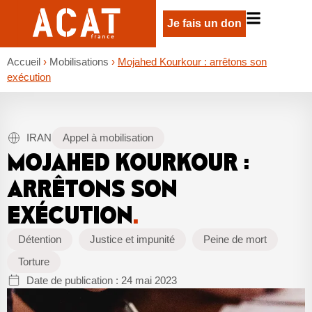
Je fais un don
Accueil
›
Mobilisations
›
Mojahed Kourkour : arrêtons son
exécution
IRAN
Appel à mobilisation
MOJAHED KOURKOUR :
ARRÊTONS SON
EXÉCUTION
.
Détention
Justice et impunité
Peine de mort
Torture
Date de publication :
24 mai 2023