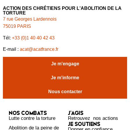
ACTION DES CHRÉTIENS POUR L'ABOLITION DE LA
TORTURE
7 rue Georges Lardennois
75019 PARIS
Tél:
+33 (0)1 40 40 42 43
E-mail :
acat@acatfrance.fr
Je m'engage
Je m'informe
Nous contacter
NOS COMBATS
J’AGIS
Lutte contre la torture
Retrouvez nos actions
JE SOUTIENS
Abolition de la peine de
Donner en confiance