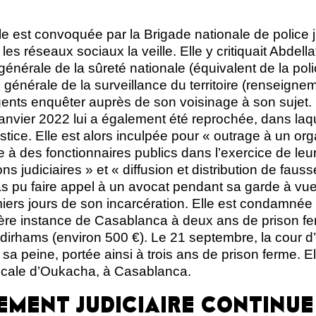
e est convoquée par la Brigade nationale de police ju
les réseaux sociaux la veille. Elle y critiquait Abdell
 générale de la sûreté nationale (équivalent de la pol
 générale de la surveillance du territoire (renseignem
ents enquêter auprès de son voisinage à son sujet.
 janvier 2022 lui a également été reprochée, dans laq
justice. Elle est alors inculpée pour « outrage à un 
ge à des fonctionnaires publics dans l’exercice de leu
s judiciaires » et « diffusion et distribution de faus
as pu faire appel à un avocat pendant sa garde à vu
ers jours de son incarcération. Elle est condamnée l
ière instance de Casablanca à deux ans de prison fe
rhams (environ 500 €). Le 21 septembre, la cour d
sa peine, portée ainsi à trois ans de prison ferme. E
locale d’Oukacha, à Casablanca.
EMENT JUDICIAIRE CONTINUE