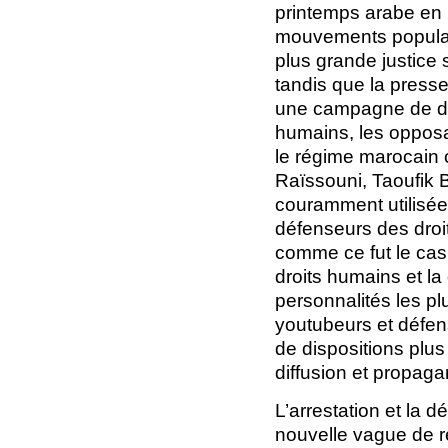
printemps arabe en 2
mouvements populair
plus grande justice
tandis que la pres
une campagne de dén
humains, les opposan
le régime marocain 
Raïssouni, Taoufik 
couramment utilisée 
défenseurs des droit
comme ce fut le cas
droits humains et l
personnalités les pl
youtubeurs et défen
de dispositions plus
diffusion et propag
L’arrestation et la 
nouvelle vague de ré