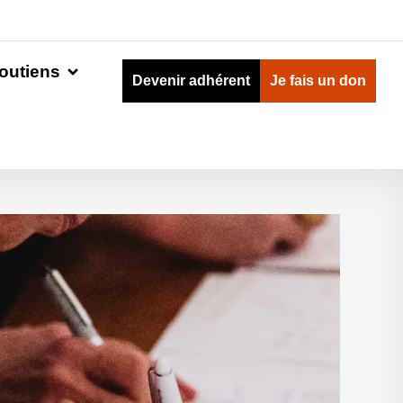
outiens
Devenir adhérent
Je fais un don