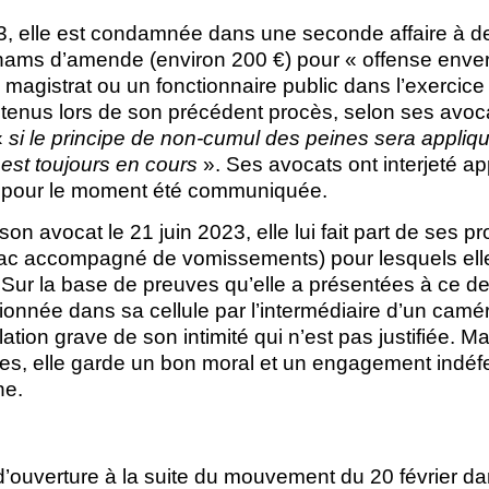
3, elle est condamnée dans une seconde affaire à d
hams d’amende (environ 200 €) pour « offense envers 
magistrat ou un fonctionnaire public dans l’exercice 
s tenus lors de son précédent procès, selon ses avoc
«
si le principe de non-cumul des peines sera appliqu
 est toujours en cours
». Ses avocats ont interjeté a
a pour le moment été communiquée.
 son avocat le 21 juin 2023, elle lui fait part de ses 
mac accompagné de vomissements) pour lesquels ell
ur la base de preuves qu’elle a présentées à ce der
onnée dans sa cellule par l’intermédiaire d’un camér
lation grave de son intimité qui n’est pas justifiée. M
iles, elle garde un bon moral et un engagement indéfe
ne.
’ouverture à la suite du mouvement du 20 février dan