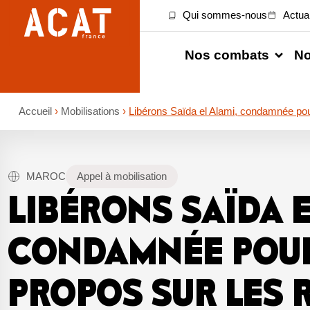
Qui sommes-nous
Actual
Nos combats
No
Accueil
›
Mobilisations
›
Libérons Saïda el Alami, condamnée pou
MAROC
Appel à mobilisation
LIBÉRONS SAÏDA E
CONDAMNÉE POUR
PROPOS SUR LES 