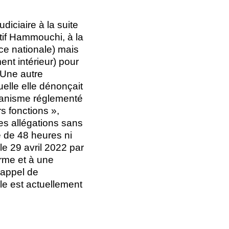
diciaire à la suite
atif Hammouchi, à la
ice nationale) mais
ent intérieur) pour
 Une autre
uelle elle dénonçait
organisme réglementé
rs fonctions »,
ses allégations sans
e de 48 heures ni
e 29 avril 2022 par
rme et à une
’appel de
lle est actuellement