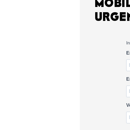
MOBIL
URGE
I
E
E
V