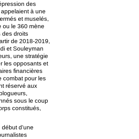
répression des
 appelaient à une
fermés et muselés,
e ou le 360 mène
 des droits
artir de 2018-2019,
adi et Souleyman
urs, une stratégie
er les opposants et
ires financières
e combat pour les
nt réservé aux
 blogueurs,
onnés sous le coup
orps constitués,
u début d’une
ournalistes