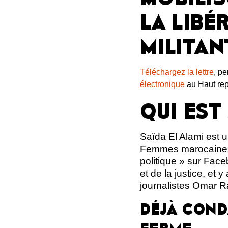
LA LIBÉ
MILITAN
Téléchargez la lettre
, p
électronique
au Haut repr
QUI EST
Saïda El Alami est 
Femmes marocaines c
politique » sur Face
et de la justice, et
journalistes Omar R
DÉJÀ COND