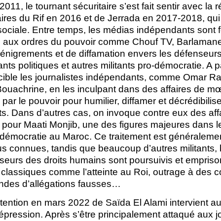
011, le tournant sécuritaire s’est fait sentir avec la 
es du Rif en 2016 et de Jerrada en 2017-2018, qui
 sociale. Entre temps, les médias indépendants sont 
se aux ordres du pouvoir comme Chouf TV, Barlaman
igrements et de diffamation envers les défenseurs
ts politiques et autres militants pro-démocratie. A p
cible les journalistes indépendants, comme Omar R
Bouachrine, en les inculpant dans des affaires de mœ
par le pouvoir pour humilier, diffamer et décrédibilis
s. Dans d’autres cas, on invoque contre eux des affa
 pour Maati Monjib, une des figures majeures dans l
a démocratie au Maroc. Ce traitement est généraleme
us connues, tandis que beaucoup d’autres militants,
seurs des droits humains sont poursuivis et empris
 classiques comme l’atteinte au Roi, outrage à des c
andes d’allégations fausses…
détention en mars 2022 de Saïda El Alami intervient a
pression. Après s’être principalement attaqué aux j