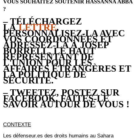
VOUS SOUHAITEZ SOUTENIR HASSANNA ABBA
?
– TÉLÉCHARGEZ
LA
LETTRE
,
PERSONNALISEZ-LA AVEC
VOS COORDONNÉES ET
ADRESSEZ-LA À JOSEP
BORRELL, LE HAUT
REPRÉSENTANT DE
L'UNION POUR LES
AFFAIRES ÉTRANGÈRES ET
LA POLITIQUE DE
SÉCURITÉ.
– TWEETEZ, POSTEZ SUR
FACEBOOK, FAITES-LE
SAVOIR AUTOUR DE VOUS !
CONTEXTE
Les défenseur.es des droits humains au Sahara