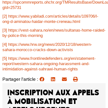
https://spcommreports.ohchr.org/TMResultsBase/DownLo
gId=25731
[2]
https://www.yabiladi.com/articles/details/109706/l-
ong-d-aminatou-haidar-monte-creneau.html
[3]
https://vest-sahara.no/en/news/sultanas-home-raided-
by-police-this-morning
[4]
https://www.hrw.org/news/2020/12/18/western-
sahara-morocco-cracks-down-activists
[5]
https://www.frontlinedefenders.org/en/statement-
report/western-sahara-ongoing-harassment-and-
intimidation-against-sahrawi-human-rights
Partager l'article :
INSCRIPTION AUX APPELS
À MOBILISATION ET