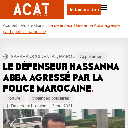
Je fais un don
Accueil
›
Mobilisations
›
Le défenseur Hassanna Abba agressé
par la police marocaine
SAHARA OCCIDENTAL, MAROC
Appel urgent
LE DÉFENSEUR HASSANNA
ABBA AGRESSÉ PAR LA
POLICE MAROCAINE
.
Torture
Violences policières
Date de publication :
12 mai 2021