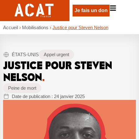
Je fais un don
Accueil
›
Mobilisations
›
Justice pour Steven Nelson
ÉTATS-UNIS
Appel urgent
JUSTICE POUR STEVEN
NELSON
.
Peine de mort
Date de publication :
24 janvier 2025